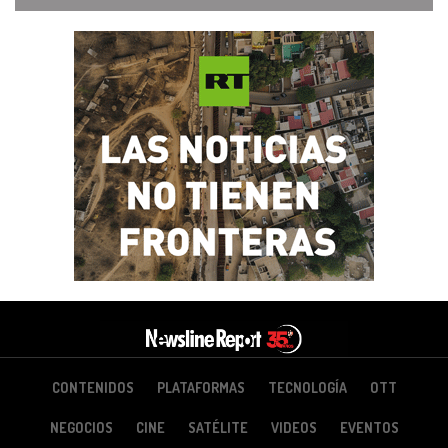
CONTENIDOS
PLATAFORMAS
TECNOLOGÍA
OTT
NEGOCIOS
CINE
SATÉLITE
VIDEOS
EVENTOS