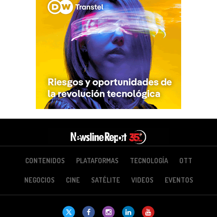
CONTENIDOS
PLATAFORMAS
TECNOLOGÍA
OTT
NEGOCIOS
CINE
SATÉLITE
VIDEOS
EVENTOS