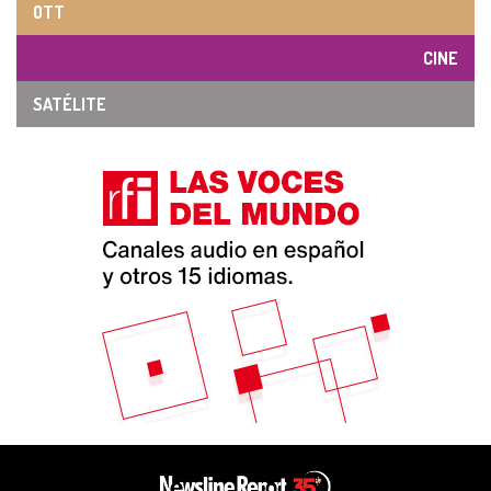
OTT
CINE
SATÉLITE