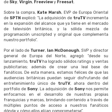
de
Sky
,
Virgin
,
Freeview
y
Freesat
.
Sobre la compra,
Kate Marsh
, EVP de Europa Oriental
de
SPTN
explicó: “La adquisición de
truTV
incrementa
en la expansión del alcance que ya tiene en el mercado
de televisión británica, y la sólida mezcla de
programación unscripted y original que complementa
nuestro portfolio”.
Por el lado de
Turner
,
Ian McDonough
, SVP y director
general de Europa del Norte, agregó: “desde su
lanzamiento,
truTV
ha logrado sólidos ratings y ventas
publicitarias; además de crear una leal base de
fanáticos. De esta manera, estamos felices de que las
audiencias británicas puedan seguir disfrutando del
entretenimiento único de
truTV
, ahora dentro del
portfolio de
Sony
. La adquisición de
Sony
nos permite
enfocarnos en el desarrollo de nuestras propias
franquicias y marcas, brindando contenido a través de
múltiples puntos de acceso a nuestros fanáticos
dónde y cómo ellos elijan comprometerse”.