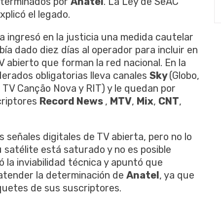
determinados por
Anatel
. La Ley de SeAC
xplicó el legado.
a ingresó en la justicia una medida cautelar
bía dado diez días al operador para incluir en
V abierto que forman la red nacional.
En la
derados obligatorias
lleva
canales
Sky
(
Globo,
, TV
Canção
Nova
y
RIT
)
y le quedan por
criptores
Record
News
,
MTV
,
Mix
,
CNT
,
s señales digitales de TV abierta, pero no lo
 satélite está saturado y no es posible
 la inviabilidad técnica y apuntó que
 atender la determinación de
Anatel
, ya que
aquetes de sus suscriptores.