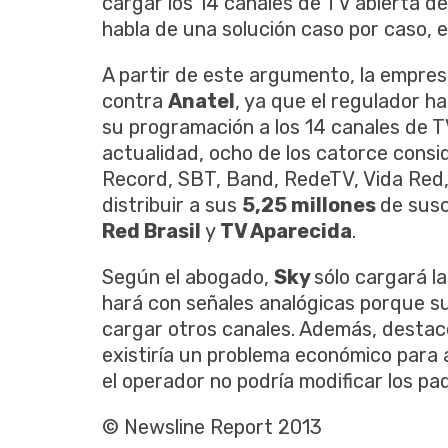
cargar los 14 canales de TV abierta 
habla de una solución caso por caso, e
A partir de este argumento, la empres
contra
Anatel
, ya que el regulador ha
su programación a los 14 canales de T
actualidad,
ocho de
los catorce
consi
Record,
SBT
,
Band,
RedeTV
, Vida
Red
distribuir a sus
5,25 millones
de sus
Red
Brasil
y
TV
Aparecida
.
Según el abogado,
Sky
sólo cargará la
hará con señales analógicas porque su
cargar otros canales. Además, destacó
existiría un problema económico para
el operador no podría modificar los p
© Newsline Report 2013