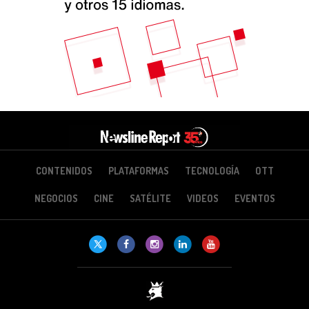
CONTENIDOS
PLATAFORMAS
TECNOLOGÍA
OTT
NEGOCIOS
CINE
SATÉLITE
VIDEOS
EVENTOS