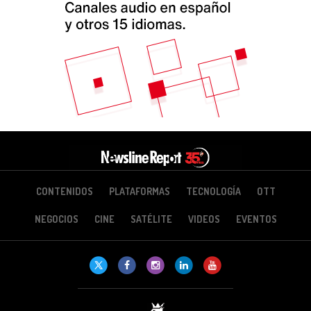
CONTENIDOS
PLATAFORMAS
TECNOLOGÍA
OTT
NEGOCIOS
CINE
SATÉLITE
VIDEOS
EVENTOS