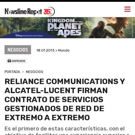
Togg
navi
NEGOCIOS
18.01.2013 > Mundo
IMPRIMIR
PORTADA
NEGOCIOS
RELIANCE COMMUNICATIONS Y
ALCATEL-LUCENT FIRMAN
CONTRATO DE SERVICIOS
GESTIONADOS DE RED DE
EXTREMO A EXTREMO
Es el primero de estas características, con el