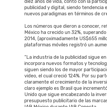
diez años de vida, contó con la partic
publicidad y digital, siendo tendencia 
nuevos paradigmas en términos de crea
Los números que dieron a conocer, refl
México ha crecido un 32%, superando l
2014, (aproximadamente US$655 millon
plataformas móviles registró un aume
“La industria de la publicidad sigue 
incorpora nuevos formatos y tecnolog
siguen siendo los de mayor participació
video, el cual creció 124%. Por su par
claramente el crecimiento de la inversi
claro ejemplo es Brasil que incremen
Unido que sigue encabezando la inversi
presupuesto publicitario de las marc
IAB México durante IAB Conecta.