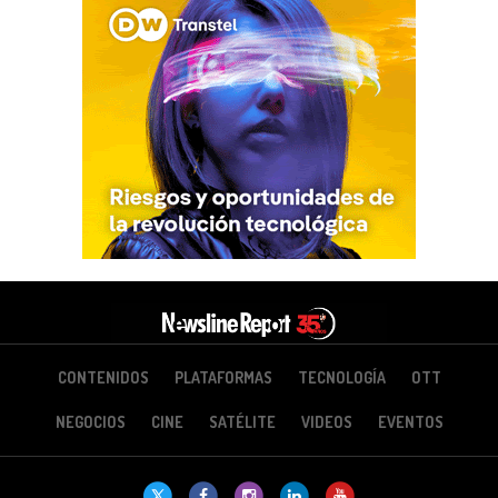
CONTENIDOS
PLATAFORMAS
TECNOLOGÍA
OTT
NEGOCIOS
CINE
SATÉLITE
VIDEOS
EVENTOS