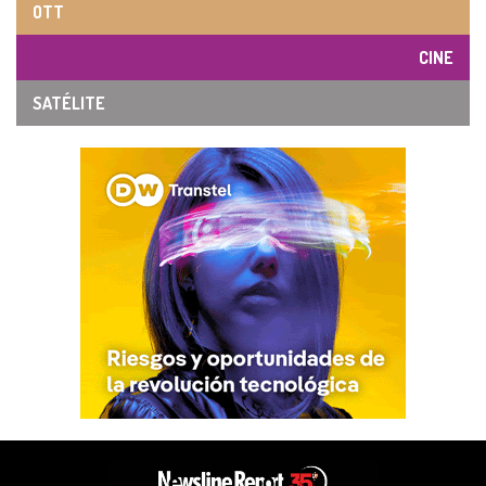
OTT
CINE
SATÉLITE