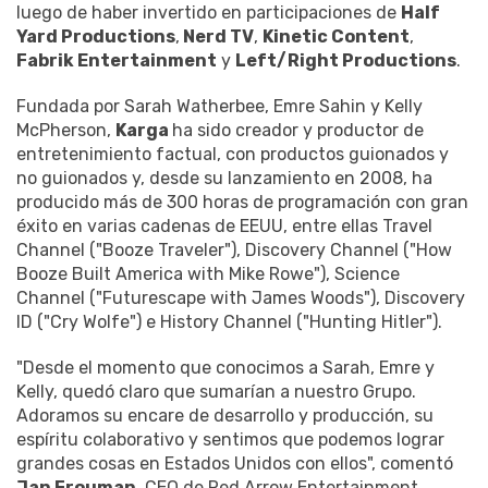
luego de haber invertido en participaciones de
Half
Yard Productions
,
Nerd TV
,
Kinetic Content
,
Fabrik Entertainment
y
Left/Right Productions
.
Fundada por Sarah Watherbee, Emre Sahin y Kelly
McPherson,
Karga
ha sido creador y productor de
entretenimiento factual, con productos guionados y
no guionados y, desde su lanzamiento en 2008, ha
producido más de 300 horas de programación con gran
éxito en varias cadenas de EEUU, entre ellas Travel
Channel ("Booze Traveler"), Discovery Channel ("How
Booze Built America with Mike Rowe"), Science
Channel ("Futurescape with James Woods"), Discovery
ID ("Cry Wolfe") e History Channel ("Hunting Hitler").
"Desde el momento que conocimos a Sarah, Emre y
Kelly, quedó claro que sumarían a nuestro Grupo.
Adoramos su encare de desarrollo y producción, su
espíritu colaborativo y sentimos que podemos lograr
grandes cosas en Estados Unidos con ellos", comentó
Jan Frouman
, CEO de Red Arrow Entertainment