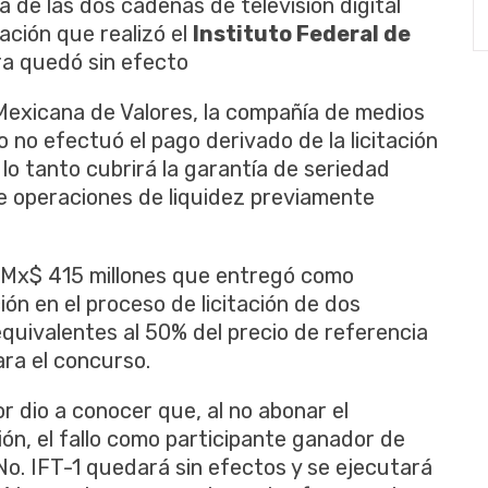
a
de
las
dos
cadenas
de
televisión
digital
tación
que
realizó
el
Instituto
Federal de
ra
quedó
sin
efecto
Mexicana
de
Valores
, la
compañía
de
medios
o no
efectuó
el
pago
derivado
de la
licitación
lo
tanto
cubrirá
la
garantía
de
seriedad
e
operaciones
de
liquidez
previamente
Mx
$ 415
millones
que
entregó
como
ión
en el
proceso
de
licitación
de dos
equivalentes
al 50% del
precio
de
referencia
ara
el
concurso
.
or
dio
a
conocer
que
, al no abonar el
ión
, el
fallo
como
participante
ganador de
No.
IFT-1
quedará
sin
efectos
y se
ejecutará