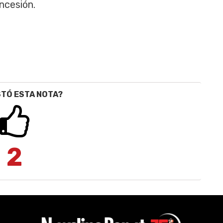
ncesión
.
STÓ ESTA NOTA?
2