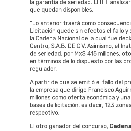
la
garantía
de
seriedad. El IFT
analiza
que
quedan
disponibles
.
“Lo anterior
traerá
como
consecuenci
Licitación
quede
sin
efectos
el
fallo
y 
la
Cadena
Nacional
de la
cual
fue
decl
Centro, S.A.B. DE C.V.
Asimismo
, el
Inst
de
seriedad
,
por Mx$
415
millones
,
ot
en
términos
de lo
dispuesto
por
las
pr
regulador
.
A
partir
de
que
se
emitió
el
fallo
del
pr
la
empresa
que
dirige
Francisco
Aguir
millones
como
oferta
económica
y
una
bases de
licitación
,
es
decir
, 123
zona
respectivo
.
El
otro
ganador
del
concurso,
Caden