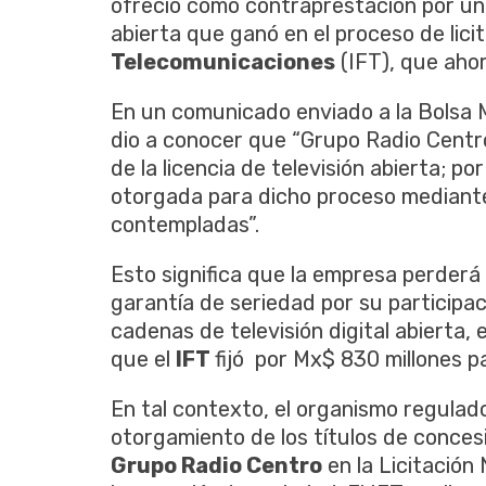
ofreció
como
contraprestación
por
un
abierta
que
ganó
en el
proceso
de
lici
Telecomunicaciones
(
IFT
),
que
aho
En un
comunicado
enviado
a la
Bolsa
dio
a
conocer
que
“Grupo
Radio Centr
de la
licencia
de
televisión
abierta
;
por
otorgada
para
dicho
proceso
mediant
contempladas”
.
Esto
significa
que
la
empresa
perderá
garantía
de
seriedad
por
su
participac
cadenas
de
televisión
digital
abierta
,
que
el
IFT
fijó
por
Mx
$ 830
millones
p
En
tal
contexto
, el
organismo
regulad
otorgamiento
de los
títulos
de
conces
Grupo
Radio Centro
en la
Licitación