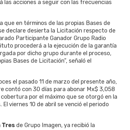
rá
las
acciones
a
seguir
con
las
frecuencias
a
que
en
términos
de
las
propias
Bases de
se declare
desierta
la
Licitación
respecto
de
arado
Participante
Ganador
Grupo
Radio
ituto
procederá
a la
ejecución
de la
garantía
orgada
por
dicho
grupo
durante
el
proceso
,
opias
Bases de
Licitación”, señaló el
oces
el
pasado
11 de
marzo
del
presente
año,
re
contó
con 30
días para abonar Mx$
3,058
cobertura
por
el
máximo
que
se
otorgó
en la
s
. E
l
viernes
10 de
abril
se
venció
el
periodo
a
Tres
de
Grupo
Imagen
,
ya
recibió
la