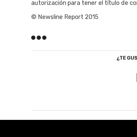
autorización
para
tener
el
título
de
co
© Newsline Report 2015
¿TE GU