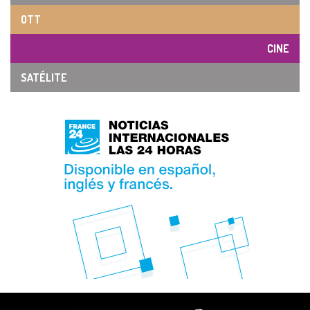
OTT
CINE
SATÉLITE