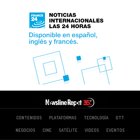
CONTENIDOS
PLATAFORMAS
TECNOLOGÍA
OTT
NEGOCIOS
CINE
SATÉLITE
VIDEOS
EVENTOS