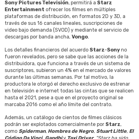
Sony Pictures Televisión
,
permitirá a
Starz
Entertainment
ofrecer los filmes en múltiples
plataformas de distribución, en formatos 2D y 3D, a
través de sus 16 canales lineales, suscripciones de
video bajo demanda (SVOD) y mediante el servicio de
descargas por banda ancha,
Vongo
.
Los detalles financieros del acuerdo
Starz
-
Sony
no
fueron revelados, pero se sabe que las acciones de la
distribuidora, que funciona a través de un sistema de
suscriptores, subieron un 4% en el mercado de valores
durante las últimas semanas. Por tal motivo, la
productora le otorgó el derecho exclusivo de estrenar
en televisión e internet todas las cintas que se realicen
hasta el 2021, pese a que en el proyecto original se
marcaba 2016 como el año límite del contrato.
Además, un catálogo de cientos de filmes clásicos
podrán ser explotados comercialmente por
Starz
,
como
Spiderman
,
Hombres de Negro
,
Stuart Little
,
El
Código Da Vinci
,
Gandhi
y
Taxi Driver
.
"Starz ha sido