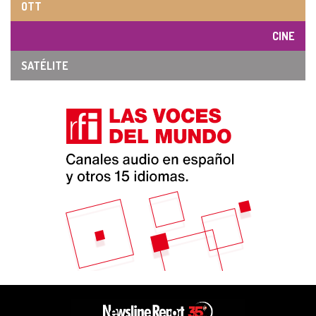
OTT
CINE
SATÉLITE