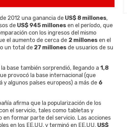
e de 2012 una ganancia de
US$ 8 millones
,
sos de
US$ 945 millones
en el período, que
mparación con los ingresos del mismo
fue el aumento de cerca de
2 millones
en el
o un total de
27 millones
de usuarios de su
e la base también sorprendió, llegando a
1,8
ue provocó la base internacional (que
dá y algunos países europeos) a más de
6
pañía afirma que la popularización de los
con el servicio, tales como tabletas y
do en formar parte del servicio. Las acciones
oles en los EE.UU. y terminó en EE.UU.
US$