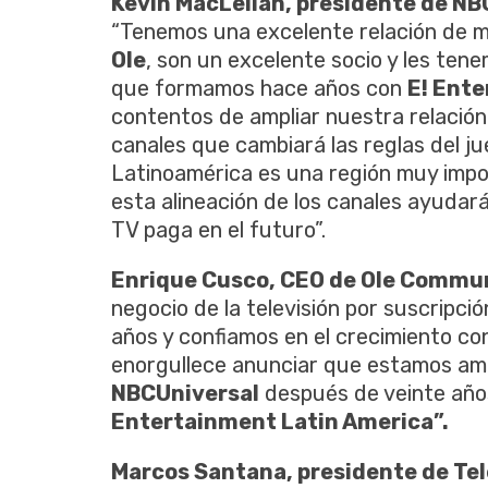
Kevin MacLellan, presidente de NB
“Tenemos una excelente relación de 
Ole
, son un excelente socio y les ten
que formamos hace años con
E! Ent
contentos de ampliar nuestra relación
canales que cambiará las reglas del j
Latinoamérica es una región muy imp
esta alineación de los canales ayudar
TV paga en el futuro”.
Enrique Cusco, CEO de Ole Commu
negocio de la televisión por suscripci
años y confiamos en el crecimiento con
enorgullece anunciar que estamos amp
NBCUniversal
después de veinte años
Entertainment Latin America”.
Marcos Santana, presidente de Te