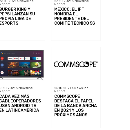
26.10.2021 > Newsline
26.10.2021 > Newsline
Report
Report
BURGER KING Y
MÉXICO: EL IFT
PEPSI LANZAN SU
NOMBRA EL
PROPIA LIGA DE
PRESIDENTE DEL
ESPORTS
COMITÉ TÉCNICO 5G
15.10.2021 > Newsline
25.10.2021 > Newsline
Report
Report
CADA VEZ MÁS
COMMSCOPE
CABLEOPERADORES
DESTACA EL PAPEL
USAN ANDROID TV
DE LA BANDA ANCHA
EN LATINOAMÉRICA
EN 2021 Y LOS
PRÓXIMOS AÑOS