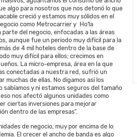
s masivos, aguantamos el consumo de ancho
fue algo para nosotros que nos detonó lo que
acable creció y estamos muy sólidos en el
negocio como Metrocarrier y Ho1a
a parte del negocio, enfocadas a las áreas
s, aunque fue un periodo muy difícil para la
más de 4 mil hoteles dentro de la base de
do muy difícil para ellos; crecimos en
queños. La micro-empresa, área en la que
s conectadas a nuestra red, sufrió un
rar muchas de ellas. No digamos así los
o sabíamos y ni estamos seguros del tamaño
 de eso nos afectó algunos unidades como
r ciertas inversiones para mejorar
ión dentro de las empresas”.
nidades de negocio, muy por encima de lo
mia. El crecer el ancho de banda es algo