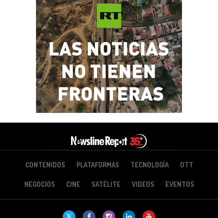
CONTENIDOS
PLATAFORMAS
TECNOLOGÍA
OTT
NEGOCIOS
CINE
SATÉLITE
VIDEOS
EVENTOS