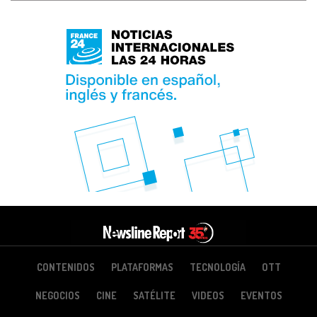
CONTENIDOS
PLATAFORMAS
TECNOLOGÍA
OTT
NEGOCIOS
CINE
SATÉLITE
VIDEOS
EVENTOS