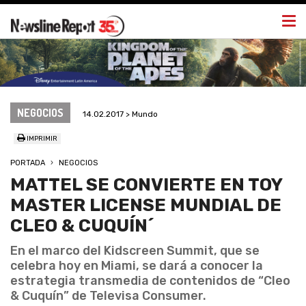
Togg
navi
NEGOCIOS
14.02.2017 > Mundo
IMPRIMIR
PORTADA
NEGOCIOS
MATTEL SE CONVIERTE EN TOY
MASTER LICENSE MUNDIAL DE
CLEO & CUQUÍN´
En el marco del Kidscreen Summit, que se
celebra hoy en Miami, se dará a conocer la
estrategia transmedia de contenidos de “Cleo
& Cuquín” de Televisa Consumer.