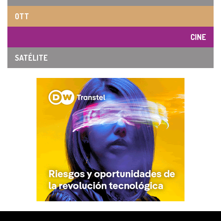
OTT
CINE
SATÉLITE