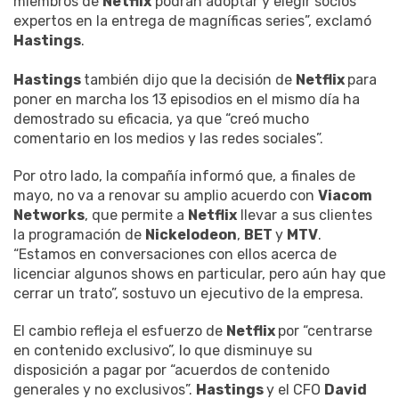
miembros de
Netflix
podrán adoptar y elegir socios
expertos en la entrega de magníficas series”, exclamó
Hastings
.
Hastings
también dijo que la decisión de
Netflix
para
poner en marcha los 13 episodios en el mismo día ha
demostrado su eficacia, ya que “creó mucho
comentario en los medios y las redes sociales”.
Por otro lado, la compañía informó que, a finales de
mayo, no va a renovar su amplio acuerdo con
Viacom
Networks
, que permite a
Netflix
llevar a sus clientes
la programación de
Nickelodeon
,
BET
y
MTV
.
“Estamos en conversaciones con ellos acerca de
licenciar algunos shows en particular, pero aún hay que
cerrar un trato”, sostuvo un ejecutivo de la empresa.
El cambio refleja el esfuerzo de
Netflix
por “centrarse
en contenido exclusivo”, lo que disminuye su
disposición a pagar por “acuerdos de contenido
generales y no exclusivos”.
Hastings
y el CFO
David