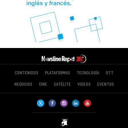
CONTENIDOS
PLATAFORMAS
TECNOLOGÍA
OTT
NEGOCIOS
CINE
SATÉLITE
VIDEOS
EVENTOS