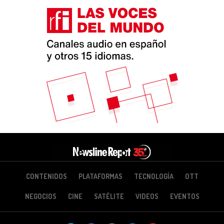
CONTENIDOS
PLATAFORMAS
TECNOLOGÍA
OTT
NEGOCIOS
CINE
SATÉLITE
VIDEOS
EVENTOS