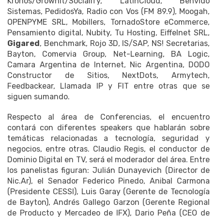
Kronos/Growhit/Socialify, LatinCloud, Benvido
Sistemas, PedidosYa, Radio con Vos (FM 89.9), Moogah,
OPENPYME SRL, Mobillers, TornadoStore eCommerce,
Pensamiento digital, Nubity, Tu Hosting, Eiffelnet SRL,
Gigared
, Benchmark, Rojo 3D, IS/SAP, NS! Secretarias,
Bayton, Comervia Group, Net-Learning, BA Logic,
Camara Argentina de Internet, Nic Argentina, DODO
Constructor de Sitios, NextDots, Armytech,
Feedbackear, Llamada IP y FIT entre otras que se
siguen sumando.
Respecto al área de Conferencias, el encuentro
contará con diferentes speakers que hablarán sobre
temáticas relacionadas a tecnología, seguridad y
negocios, entre otras. Claudio Regis, el conductor de
Dominio Digital en TV, será el moderador del área. Entre
los panelistas figuran: Julián Dunayevich (Director de
Nic.Ar), el Senador Federico Pinedo, Anibal Carmona
(Presidente CESSI), Luis Garay (Gerente de Tecnología
de Bayton), Andrés Gallego Garzon (Gerente Regional
de Producto y Mercadeo de IFX), Dario Peña (CEO de