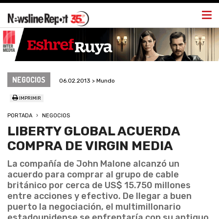
Togg
navi
NEGOCIOS
06.02.2013 > Mundo
IMPRIMIR
PORTADA
NEGOCIOS
LIBERTY GLOBAL ACUERDA
COMPRA DE VIRGIN MEDIA
La compañía de John Malone alcanzó un
acuerdo para comprar al grupo de cable
británico por cerca de US$ 15.750 millones
entre acciones y efectivo. De llegar a buen
puerto la negociación, el multimillonario
estadounidense se enfrentaría con su antiguo