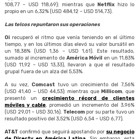
108,77 – USD 118,69); mientras que
Netflix
hizo lo
propio en un 6,32% (USD 484,12 – USD 514,73).
Las telcos repuntaron sus operaciones
Oi
recuperó el ritmo que venía teniendo en el último
tiempo, y en los últimos días elevó su valor bursátil en
un 18,38% (USD 1,36 – USD 1,61). Este resultado,
sumado al incremento de
América Móvil
en un 11,83%
(USD 11,92 – USD 13,33), llevaron a que el resultado
grupal fuera de un alza del 5,53%.
A su vez,
Comcast
tuvo un crecimiento del 7,56%
(USD 41,40 – USD 44,53); mientras que
Millicom
, que
presentó un
crecimiento récord de clientes
móviles y cable
, promedió un incremento del 3,96%
(USD 29,01 – USD 30,16).
Telecom
por su parte tuvo un
resultado positivo del 3,52% (USD 6,54 – USD 6,77).
AT&T
confirmó que seguirá apostando por
su negocio
de
Directv
en América Latina
. Sin embargo, esta