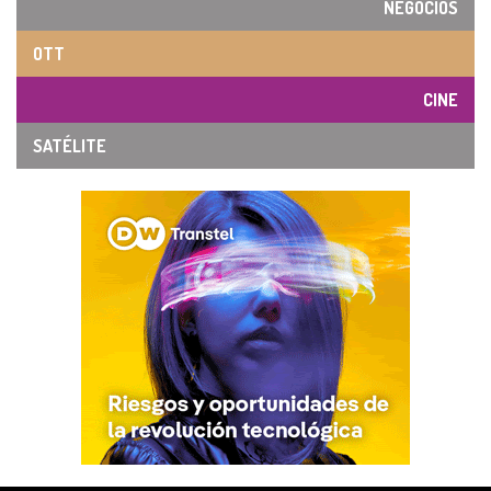
NEGOCIOS
OTT
CINE
SATÉLITE