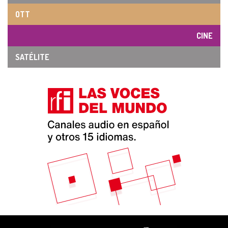
OTT
CINE
SATÉLITE