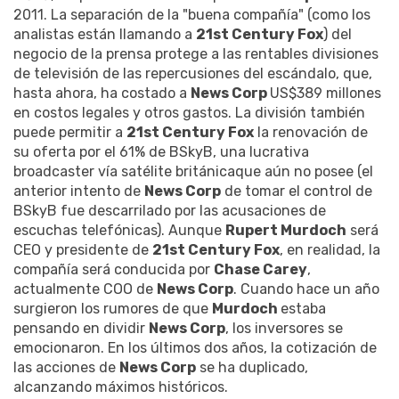
2011.
La separación de la "buena compañía" (como los
analistas están llamando a
21st Century Fox
) del
negocio de la prensa protege a las rentables divisiones
de televisión de las repercusiones del escándalo, que,
hasta ahora, ha costado a
News Corp
US$389 millones
en costos legales y otros
gastos.
La división también
puede permitir a
21st Century Fox
la renovación de
su oferta por el 61% de BSkyB, una lucrativa
broadcaster
​​vía satélite británicaque aún no posee
(el
anterior intento de
News Corp
de tomar el control de
BSkyB fue descarrilado por las acusaciones de
escuchas telefónicas). Aunque
Rupert Murdoch
será
CEO y presidente de
21st Century Fox
, en realidad, la
compañía será conducida por
Chase Carey
,
actualmente COO de
News Corp
.
Cuando hace un año
surgieron los rumores de que
Murdoch
estaba
pensando en dividir
News Corp
, los inversores se
emocionaron.
En los últimos dos años, la cotización de
las acciones de
News Corp
se ha duplicado,
alcanzando máximos históricos.