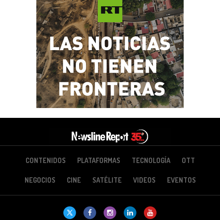
CONTENIDOS
PLATAFORMAS
TECNOLOGÍA
OTT
NEGOCIOS
CINE
SATÉLITE
VIDEOS
EVENTOS