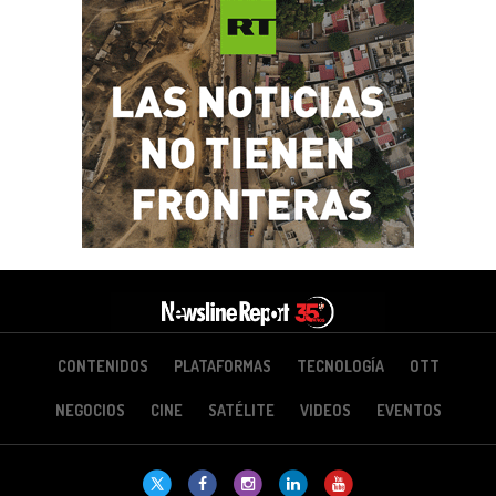
CONTENIDOS
PLATAFORMAS
TECNOLOGÍA
OTT
NEGOCIOS
CINE
SATÉLITE
VIDEOS
EVENTOS