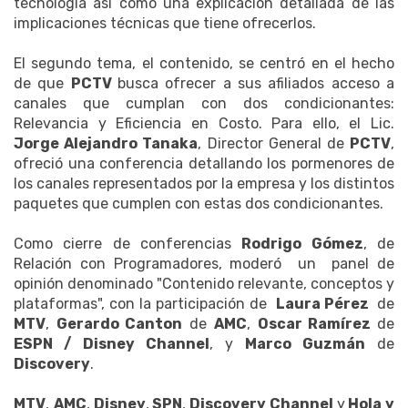
tecnología así como una explicación detallada de las
implicaciones técnicas que tiene ofrecerlos.
El segundo tema, el contenido, se centró en el hecho
de que
PCTV
busca ofrecer a sus afiliados acceso a
canales que cumplan con dos condicionantes:
Relevancia y Eficiencia en Costo. Para ello, el Lic.
Jorge Alejandro Tanaka
, Director General de
PCTV
,
ofreció una conferencia detallando los pormenores de
los canales representados por la empresa y los distintos
paquetes que cumplen con estas dos condicionantes.
Como cierre de conferencias
Rodrigo Gómez
, de
Relación con Programadores, moderó un panel de
opinión denominado "Contenido relevante, conceptos y
plataformas", con la participación de
Laura Pérez
de
MTV
,
Gerardo Canton
de
AMC
,
Oscar Ramírez
de
ESPN / Disney Channel
, y
Marco Guzmán
de
Discovery
.
MTV
,
AMC
,
Disney
,
SPN
,
Discovery Channel
y
Hola y