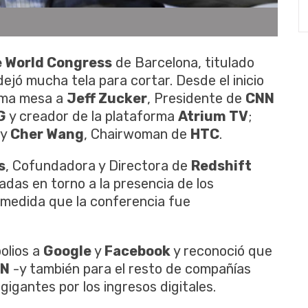
 plataforma Atrium TV
e World Congress
de Barcelona, titulado
ejó mucha tela para cortar. Desde el inicio
sma mesa a
Jeff Zucker
, Presidente de
CNN
G
y creador de la plataforma
Atrium TV
;
 y
Cher Wang
, Chairwoman de
HTC
.
s
, Cofundadora y Directora de
Redshift
adas en torno a la presencia de los
 medida que la conferencia fue
olios a
Google
y
Facebook
y reconoció que
N
-y también para el resto de compañías
gigantes por los ingresos digitales.