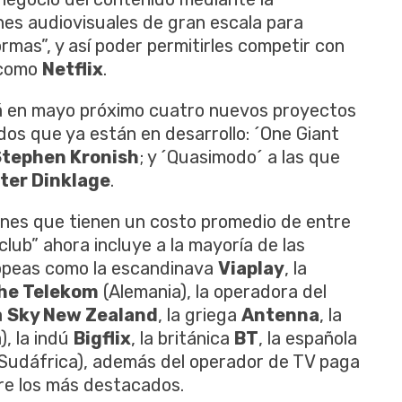
nes audiovisuales de gran escala para
ormas”, y así poder permitirles competir con
 como
Netflix
.
á en mayo próximo cuatro nuevos proyectos
dos que ya están en desarrollo: ´One Giant
Stephen Kronish
; y ´Quasimodo´ a las que
ter Dinklage
.
ones que tienen un costo promedio de entre
club” ahora incluye a la mayoría de las
opeas como la escandinava
Viaplay
, la
he Telekom
(Alemania), la operadora del
a
Sky New Zealand
, la griega
Antenna
, la
), la indú
Bigflix
, la británica
BT
, la española
Sudáfrica), además del operador de TV paga
tre los más destacados.