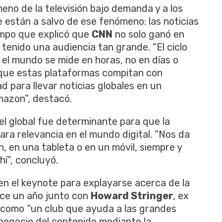
meno de la televisión bajo demanda y a los
e están a salvo de ese fenómeno: las noticias
iempo que explicó que
CNN
no solo ganó en
tenido una audiencia tan grande. “El ciclo
 el mundo se mide en horas, no en días o
l que estas plataformas compitan con
d para llevar noticias globales en un
mazon”, destacó.
el global fue determinante para que la
ra relevancia en el mundo digital. “Nos da
ón, en una tableta o en un móvil, siempre y
í”, concluyó.
n el keynote para explayarse acerca de la
ace un año junto con
Howard Stringer
, ex
ió como “un club que ayuda a las grandes
 negocio del contenido mediante la