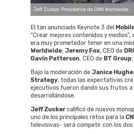
Jeremy Fox, CEO de DRG y CO-creador de la
El tan anunciado Keynote 3 del
Mobil
“Crear mejores contenidos y medios”, d
era muy prometedor tener en una mi
Worldwide
;
Jeremy Fox
, CEO de
DR
Gavin Patterson
, CEO de
BT Group
;
Bajo la moderación de
Janice Hughe
Strategy
, todas las expectativas cre
ejecutivos fueron dando sus frutos a
desarrollándose.
Jeff Zucker
calificó de nuevos monop
uno de los principales retos para la
CN
televisivas- será competir con los dos 