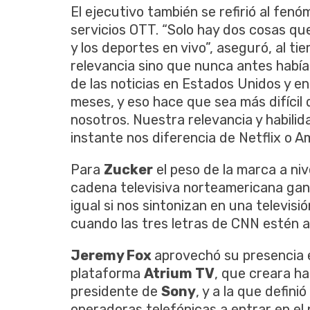
El ejecutivo también se refirió al fenó
servicios OTT. “Solo hay dos cosas qu
y los deportes en vivo”, aseguró, al t
relevancia sino que nunca antes había 
de las noticias en Estados Unidos y en
meses, y eso hace que sea más difíci
nosotros. Nuestra relevancia y habilida
instante nos diferencia de Netflix o A
Para
Zucker
el peso de la marca a niv
cadena televisiva norteamericana gana
igual si nos sintonizan en una televisi
cuando las tres letras de CNN estén ah
Jeremy Fox
aprovechó su presencia e
plataforma
Atrium TV
, que creara h
presidente de
Sony
, y a la que defin
operadoras telefónicas a entrar en el