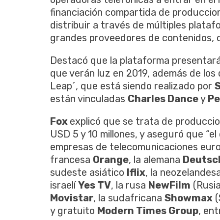
financiación compartida de produccio
distribuir a través de múltiples plataf
grandes proveedores de contenidos,
Destacó que la plataforma presentar
que verán luz en 2019, además de los 
Leap´, que está siendo realizado por
están vinculadas
Charles Dance
y
Pe
Fox
explicó que se trata de producci
USD 5 y 10 millones, y aseguró que “el 
empresas de telecomunicaciones eur
francesa
Orange
, la alemana
Deutsc
sudeste asiático
Iflix
, la neozelandes
israelí
Yes TV
, la rusa
NewFilm
(Rusia
Movistar
, la sudafricana
Showmax
(
y gratuito
Modern Times Group
, en