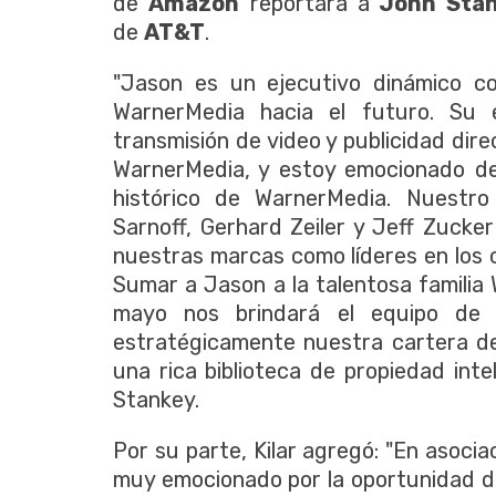
de
Amazon
reportará a
John Sta
de
AT&T
.
"Jason es un ejecutivo dinámico co
WarnerMedia hacia el futuro. Su e
transmisión de video y publicidad dir
WarnerMedia, y estoy emocionado de 
histórico de WarnerMedia. Nuestro
Sarnoff, Gerhard Zeiler y Jeff Zucker
nuestras marcas como líderes en los 
Sumar a Jason a la talentosa famili
mayo nos brindará el equipo de a
estratégicamente nuestra cartera de
una rica biblioteca de propiedad inte
Stankey.
Por su parte, Kilar agregó: "En asoci
muy emocionado por la oportunidad de