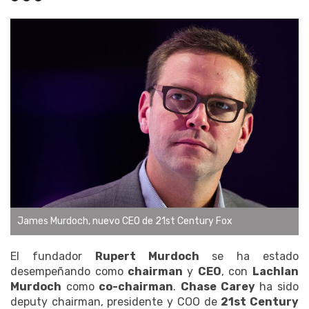
James Murdoch, nuevo CEO de 21st Century Fox
El fundador
Rupert Murdoch
se ha estado
desempeñando como
chairman
y
CEO
, con
Lachlan
Murdoch
como
co-chairman
.
Chase Carey
ha sido
deputy chairman, presidente y COO de
21st Century