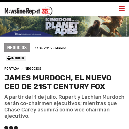
Togg
navi
NEGOCIOS
17.06.2015 > Mundo
IMPRIMIR
PORTADA
NEGOCIOS
JAMES MURDOCH, EL NUEVO
CEO DE 21ST CENTURY FOX
A partir del 1 de julio, Rupert y Lachlan Murdoch
serán co-chairmen ejecutivos; mientras que
Chase Carey asumirá como vice chairman
ejecutivo.