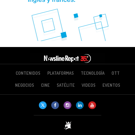
CONTENIDOS
PLATAFORMAS
TECNOLOGÍA
OTT
NEGOCIOS
CINE
SATÉLITE
VIDEOS
EVENTOS