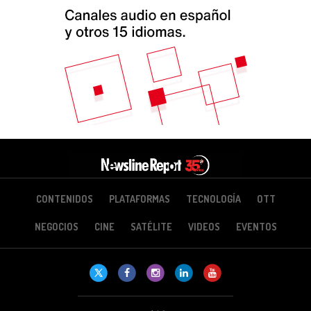
CONTENIDOS
PLATAFORMAS
TECNOLOGÍA
OTT
NEGOCIOS
CINE
SATÉLITE
VIDEOS
EVENTOS