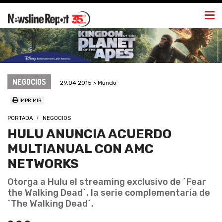
Togg
navi
NEGOCIOS
29.04.2015 > Mundo
IMPRIMIR
PORTADA
NEGOCIOS
HULU ANUNCIA ACUERDO
MULTIANUAL CON AMC
NETWORKS
Otorga a Hulu el streaming exclusivo de ´Fear
the Walking Dead´, la serie complementaria de
´The Walking Dead´.