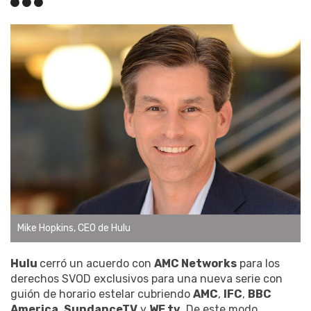
Mike Hopkins, CEO de Hulu
Hulu
cerró un acuerdo con
AMC Networks
para los
derechos SVOD exclusivos para una nueva serie con
guión de horario estelar cubriendo
AMC
,
IFC
,
BBC
America
,
SundanceTV
y
WE tv
. De este modo,