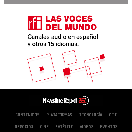
CONTENIDOS
PLATAFORMAS
TECNOLOGÍA
OTT
NEGOCIOS
CINE
SATÉLITE
VIDEOS
EVENTOS