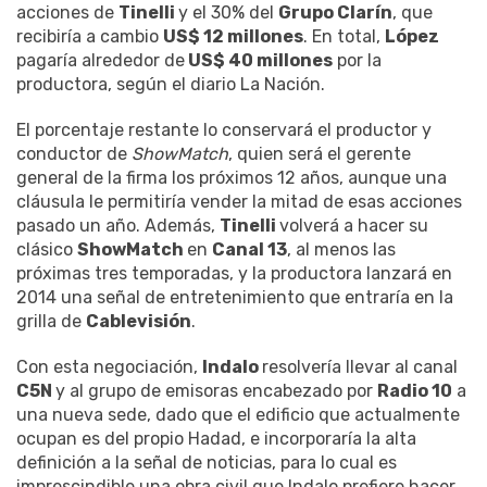
acciones de
Tinelli
y el 30% del
Grupo Clarín
, que
recibiría a cambio
US$ 12 millones
. En total,
López
pagaría alrededor de
US$ 40 millones
por la
productora, según el diario La Nación.
El porcentaje restante lo conservará el productor y
conductor de
ShowMatch
, quien será el gerente
general de la firma los próximos 12 años, aunque una
cláusula le permitiría vender la mitad de esas acciones
pasado un año. Además,
Tinelli
volverá a hacer su
clásico
ShowMatch
en
Canal 13
, al menos las
próximas tres temporadas, y la productora lanzará en
2014 una señal de entretenimiento que entraría en la
grilla de
Cablevisión
.
Con esta negociación,
Indalo
resolvería llevar al canal
C5N
y al grupo de emisoras encabezado por
Radio 10
a
una nueva sede, dado que el edificio que actualmente
ocupan es del propio Hadad, e incorporaría la alta
definición a la señal de noticias, para lo cual es
imprescindible una obra civil que Indalo prefiere hacer