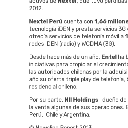
activos de
Nextel
, que tuvo pérdidas
2012.
Nextel Perú
cuenta con
1,66 millon
tecnología iDEN y presta servicios 3G 
ofrecía servicios de telefonía móvil a
1
redes iDEN (radio) y WCDMA (3G).
Desde hace más de un año,
Entel
ha 
iniciativas para propiciar el crecimien
las autoridades chilenas por la adquis
año su oferta triple play de telefonía
residencial chileno.
Por su parte,
NII Holdings
-dueño de
la venta algunas de sus operaciones. 
Perú, Chile y Argentina.
© Newsline Report 2013