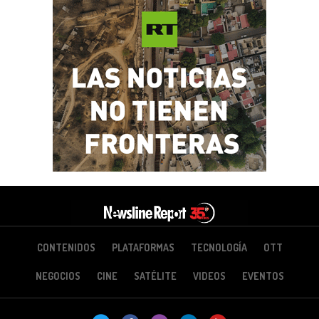
CONTENIDOS
PLATAFORMAS
TECNOLOGÍA
OTT
NEGOCIOS
CINE
SATÉLITE
VIDEOS
EVENTOS