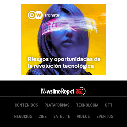
CONTENIDOS
PLATAFORMAS
TECNOLOGÍA
OTT
NEGOCIOS
CINE
SATÉLITE
VIDEOS
EVENTOS