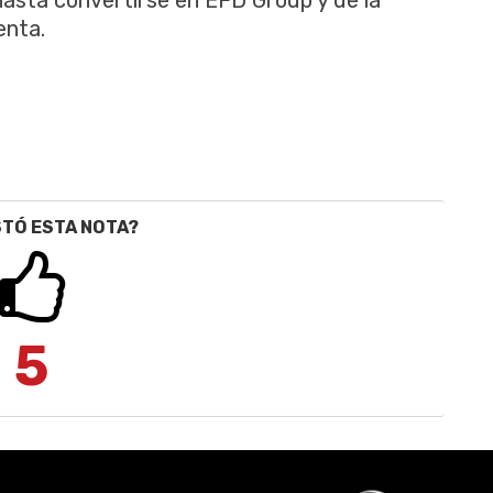
enta.
STÓ ESTA NOTA?
5