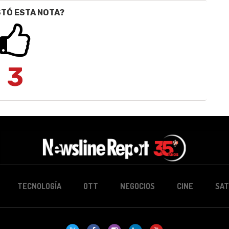
STÓ ESTA NOTA?
3
TECNOLOGÍA
OTT
NEGOCIOS
CINE
SAT