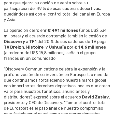
para que ejerza su opción de venta sobre su
participación del 49 % de esas cadenas deportivas,
quedándose así con el control total del canal en Europa
y Asia.
La operación cerró enr
€ 491 millones
(unos US$ 534
millones) y el acuerdo contempla también la cesión de
Discovery
a
TF1
del 20 % de sus cadenas de TV paga
TV Breizh
,
Histoire
, y
Ushuaïa
por
€ 14,6 millones
(alrededor de US$ 15,8 millones), señaló el grupo
francés en un comunicado.
"Discovery Communications celebra la expansión y la
profundización de su inversión en Eurosport, a medida
que continuamos fortaleciendo nuestra marca global
con importantes derechos deportivos locales que crean
valor para nuestros fanáticos, anunciantes y
distribuidores", expresó sobre el acuerdo
David Zaslav
,
presidente y CEO de Discovery. "Tomar el control total
de Eurosport es el paso final de nuestro compromiso
para fortalecer el canal como una marca deportiva