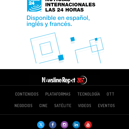
CONTENIDOS
PLATAFORMAS
TECNOLOGÍA
OTT
NEGOCIOS
CINE
SATÉLITE
VIDEOS
EVENTOS