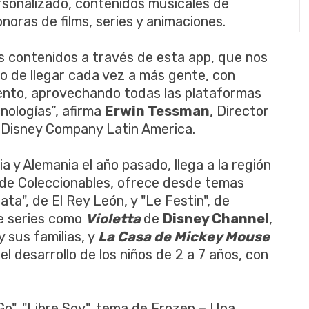
rsonalizado, contenidos musicales de
noras de films, series y animaciones.
 contenidos a través de esta app, que nos
o de llegar cada vez a más gente, con
ento, aprovechando todas las plataformas
nologías”, afirma
Erwin Tessman
, Director
 Disney Company Latin America.
 y Alemania el año pasado, llega a la región
a de Coleccionables, ofrece desde temas
a", de El Rey León, y "Le Festin", de
de series como
Violetta
de
Disney Channel
,
y sus familias, y
La Casa de Mickey Mouse
el desarrollo de los niños de 2 a 7 años, con
Go", "Libre Soy", tema de Frozen – Una