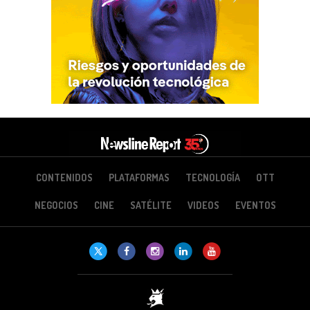
CONTENIDOS
PLATAFORMAS
TECNOLOGÍA
OTT
NEGOCIOS
CINE
SATÉLITE
VIDEOS
EVENTOS