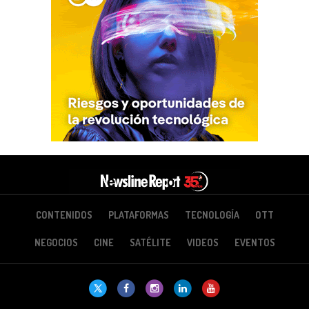
CONTENIDOS
PLATAFORMAS
TECNOLOGÍA
OTT
NEGOCIOS
CINE
SATÉLITE
VIDEOS
EVENTOS