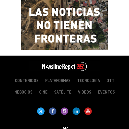
CONTENIDOS
PLATAFORMAS
TECNOLOGÍA
OTT
NEGOCIOS
CINE
SATÉLITE
VIDEOS
EVENTOS