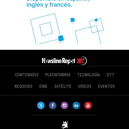
CONTENIDOS
PLATAFORMAS
TECNOLOGÍA
OTT
NEGOCIOS
CINE
SATÉLITE
VIDEOS
EVENTOS